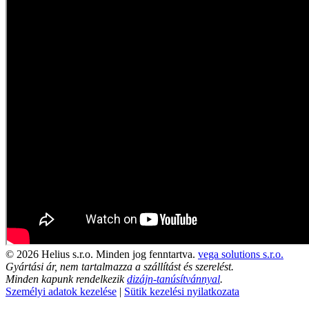
© 2026 Helius s.r.o. Minden jog fenntartva.
vega solutions s.r.o.
Gyártási ár, nem tartalmazza a szállítást és szerelést.
Minden kapunk rendelkezik
dizájn-tanúsítvánnyal
.
Személyi adatok kezelése
|
Sütik kezelési nyilatkozata