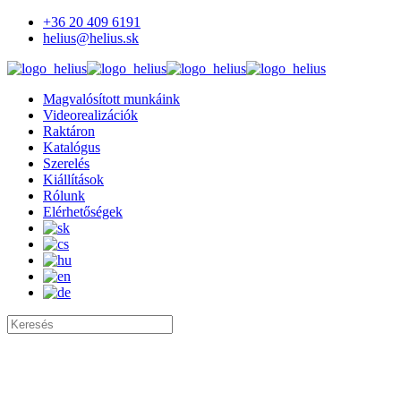
+36 20 409 6191
helius@helius.sk
Magvalósított munkáink
Videorealizációk
Raktáron
Katalógus
Szerelés
Kiállítások
Rólunk
Elérhetőségek