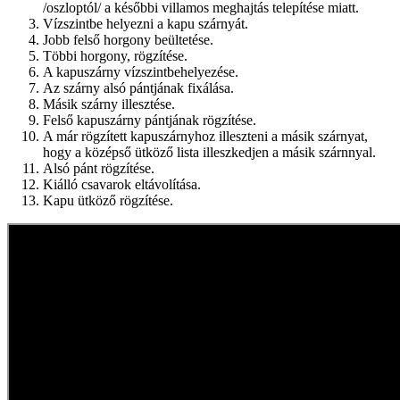
/oszloptól/ a későbbi villamos meghajtás telepítése miatt.
Vízszintbe helyezni a kapu szárnyát.
Jobb felső horgony beültetése.
Többi horgony, rögzítése.
A kapuszárny vízszintbehelyezése.
Az szárny alsó pántjának fixálása.
Másik szárny illesztése.
Felső kapuszárny pántjának rögzítése.
A már rögzített kapuszárnyhoz illeszteni a másik szárnyat,
hogy a középső ütköző lista illeszkedjen a másik szárnnyal.
Alsó pánt rögzítése.
Kiálló csavarok eltávolítása.
Kapu ütköző rögzítése.