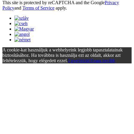
This site is protected by reCAPTCHA and the Google
Privacy
Policy
and
Terms of Service
apply.
A cookie-kat használjuk a webhelyeink legjobb tapasztalatainak
biztosításához. Ha továbbra is használja ezt az oldalt, akkor azt
feltételezzük, hogy elégedett ezzel.
Egyetértek
Olvass tovább