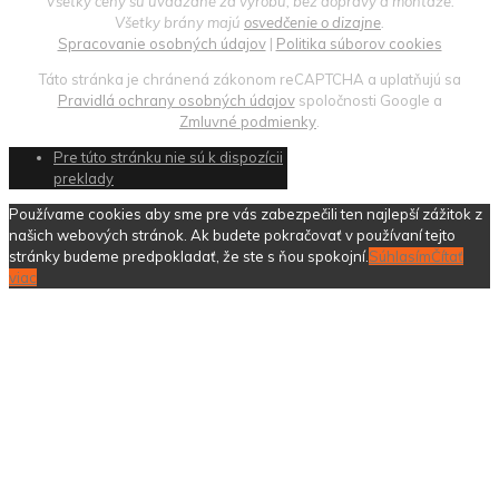
Všetky ceny sú uvádzané za výrobu, bez dopravy a montáže.
Všetky brány majú
osvedčenie o dizajne
.
Spracovanie osobných údajov
|
Politika súborov cookies
Táto stránka je chránená zákonom reCAPTCHA a uplatňujú sa
Pravidlá ochrany osobných údajov
spoločnosti Google a
Zmluvné podmienky
.
Pre túto stránku nie sú k dispozícii
preklady
Používame cookies aby sme pre vás zabezpečili ten najlepší zážitok z
našich webových stránok. Ak budete pokračovať v používaní tejto
stránky budeme predpokladať, že ste s ňou spokojní.
Súhlasím
Čítať
viac