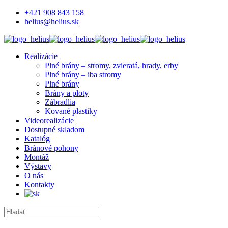
+421 908 843 158
helius@helius.sk
Realizácie
Plné brány – stromy, zvieratá, hrady, erby
Plné brány – iba stromy
Plné brány
Brány a ploty
Zábradlia
Kované plastiky
Videorealizácie
Dostupné skladom
Katalóg
Bránové pohony
Montáž
Výstavy
O nás
Kontakty