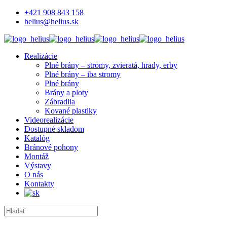
+421 908 843 158
helius@helius.sk
Realizácie
Plné brány – stromy, zvieratá, hrady, erby
Plné brány – iba stromy
Plné brány
Brány a ploty
Zábradlia
Kované plastiky
Videorealizácie
Dostupné skladom
Katalóg
Bránové pohony
Montáž
Výstavy
O nás
Kontakty