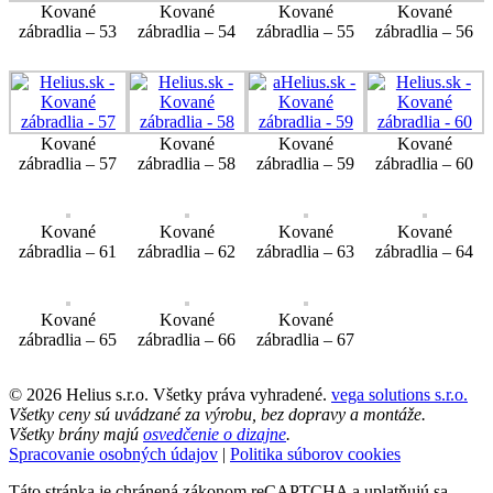
Kované
Kované
Kované
Kované
zábradlia – 53
zábradlia – 54
zábradlia – 55
zábradlia – 56
Kované
Kované
Kované
Kované
zábradlia – 57
zábradlia – 58
zábradlia – 59
zábradlia – 60
Kované
Kované
Kované
Kované
zábradlia – 61
zábradlia – 62
zábradlia – 63
zábradlia – 64
Kované
Kované
Kované
zábradlia – 65
zábradlia – 66
zábradlia – 67
© 2026 Helius s.r.o. Všetky práva vyhradené.
vega solutions s.r.o.
Všetky ceny sú uvádzané za výrobu, bez dopravy a montáže.
Všetky brány majú
osvedčenie o dizajne
.
Spracovanie osobných údajov
|
Politika súborov cookies
Táto stránka je chránená zákonom reCAPTCHA a uplatňujú sa