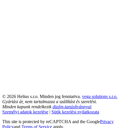
© 2026 Helius s.r.o. Minden jog fenntartva.
vega solutions s.r.o.
Gyártási ár, nem tartalmazza a szállítást és szerelést.
Minden kapunk rendelkezik
dizájn-tanúsítvánnyal
.
Személyi adatok kezelése
|
Sütik kezelési nyilatkozata
This site is protected by reCAPTCHA and the Google
Privacy
Policy
and
Terms of Service
apply.