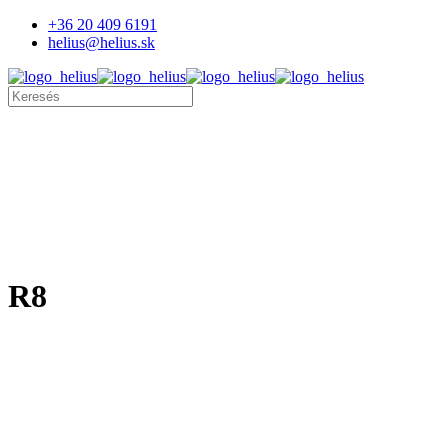
+36 20 409 6191
helius@helius.sk
R8