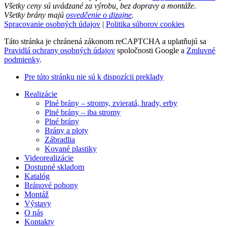
Všetky ceny sú uvádzané za výrobu, bez dopravy a montáže.
Všetky brány majú
osvedčenie o dizajne
.
Spracovanie osobných údajov
|
Politika súborov cookies
Táto stránka je chránená zákonom reCAPTCHA a uplatňujú sa
Pravidlá ochrany osobných údajov
spoločnosti Google a
Zmluvné
podmienky
.
Pre túto stránku nie sú k dispozícii preklady
Realizácie
Plné brány – stromy, zvieratá, hrady, erby
Plné brány – iba stromy
Plné brány
Brány a ploty
Zábradlia
Kované plastiky
Videorealizácie
Dostupné skladom
Katalóg
Bránové pohony
Montáž
Výstavy
O nás
Kontakty