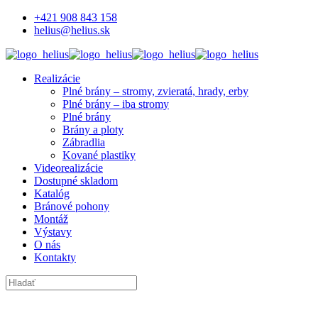
+421 908 843 158
helius@helius.sk
Realizácie
Plné brány – stromy, zvieratá, hrady, erby
Plné brány – iba stromy
Plné brány
Brány a ploty
Zábradlia
Kované plastiky
Videorealizácie
Dostupné skladom
Katalóg
Bránové pohony
Montáž
Výstavy
O nás
Kontakty