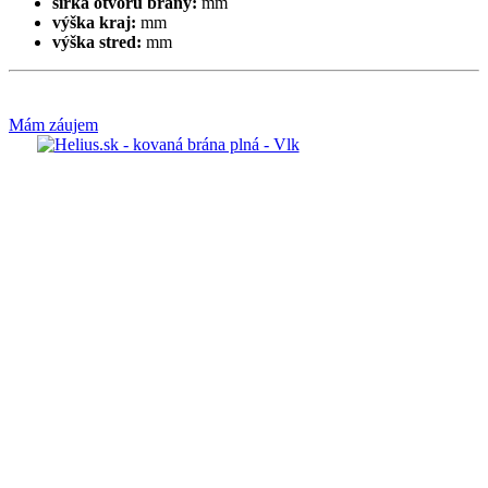
šírka otvoru brány:
mm
výška kraj:
mm
výška stred:
mm
Mám záujem