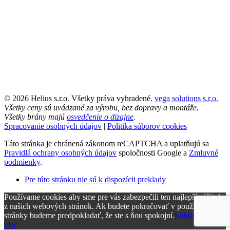
© 2026 Helius s.r.o. Všetky práva vyhradené.
vega solutions s.r.o.
Všetky ceny sú uvádzané za výrobu, bez dopravy a montáže.
Všetky brány majú
osvedčenie o dizajne
.
Spracovanie osobných údajov
|
Politika súborov cookies
Táto stránka je chránená zákonom reCAPTCHA a uplatňujú sa
Pravidlá ochrany osobných údajov
spoločnosti Google a
Zmluvné
podmienky
.
Pre túto stránku nie sú k dispozícii preklady
Používame cookies aby sme pre vás zabezpečili ten najlepší zážitok
z našich webových stránok. Ak budete pokračovať v používaní tejto
stránky budeme predpokladať, že ste s ňou spokojní.
Súhlasím
Čítať
viac