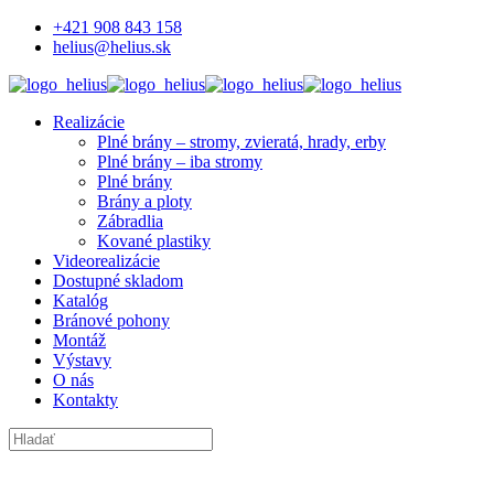
+421 908 843 158
helius@helius.sk
Realizácie
Plné brány – stromy, zvieratá, hrady, erby
Plné brány – iba stromy
Plné brány
Brány a ploty
Zábradlia
Kované plastiky
Videorealizácie
Dostupné skladom
Katalóg
Bránové pohony
Montáž
Výstavy
O nás
Kontakty