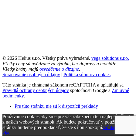
© 2026 Helius s.r.o. Všetky práva vyhradené.
vega solutions s.r.o.
Všetky ceny sú uvádzané za výrobu, bez dopravy a montáže.
Všetky brány majú
osvedčenie o dizajne
.
Spracovanie osobných údajov
|
Politika súborov cookies
Táto stránka je chránená zákonom reCAPTCHA a uplatňujú sa
Pravidlá ochrany osobných údajov
spoločnosti Google a
Zmluvné
podmienky
.
Pre túto stránku nie sú k dispozícii preklady
Používame cookies aby sme pre vás zabezpečili ten najlepší zážitok
z našich webových stránok. Ak budete pokračovať v používaní tejto
stránky budeme predpokladať, že ste s ňou spokojní.
Súhlasím
Čítať
viac