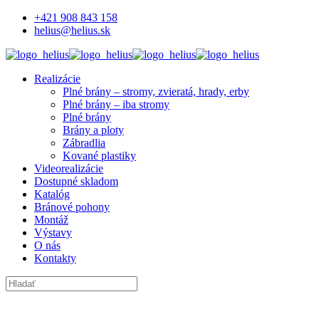
+421 908 843 158
helius@helius.sk
Realizácie
Plné brány – stromy, zvieratá, hrady, erby
Plné brány – iba stromy
Plné brány
Brány a ploty
Zábradlia
Kované plastiky
Videorealizácie
Dostupné skladom
Katalóg
Bránové pohony
Montáž
Výstavy
O nás
Kontakty