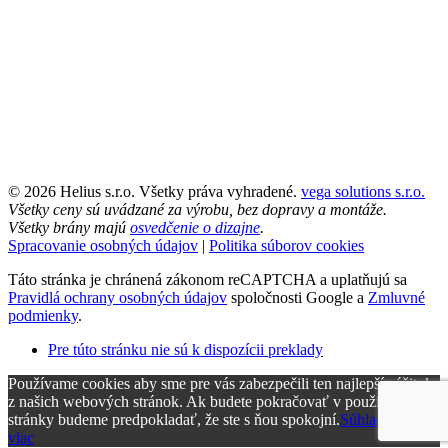
© 2026 Helius s.r.o. Všetky práva vyhradené.
vega solutions s.r.o.
Všetky ceny sú uvádzané za výrobu, bez dopravy a montáže.
Všetky brány majú
osvedčenie o dizajne
.
Spracovanie osobných údajov
|
Politika súborov cookies
Táto stránka je chránená zákonom reCAPTCHA a uplatňujú sa
Pravidlá ochrany osobných údajov
spoločnosti Google a
Zmluvné
podmienky
.
Pre túto stránku nie sú k dispozícii preklady
Používame cookies aby sme pre vás zabezpečili ten najlepší zážitok
z našich webových stránok. Ak budete pokračovať v používaní tejto
stránky budeme predpokladať, že ste s ňou spokojní.
Súhlasím
Čítať
viac