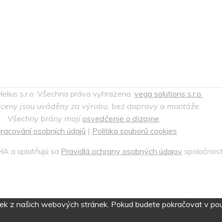
lius s.r.o. Všechna práva vyhrazena.
vega solutions s.r.o.
ceny jsou uváděny za výrobu, bez dopravy a montáže.
Všechny brány mají
osvedčenie o dizajne
.
racování osobních údajů
|
Politika souborů cookies
A a uplatňujú sa
Pravidlá ochrany osobných údajov
spoločnost
itek z našich webových stránek. Pokud budete pokračovat v použ