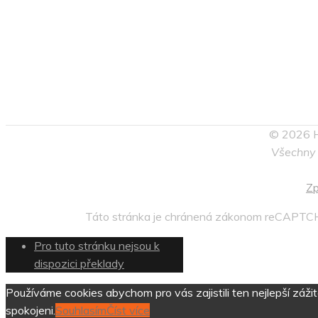
© 2026 He
Všechny 
Zp
Táto stránka je chránená zákonom reCAPTCH
Pro tuto stránku nejsou k
dispozici překlady
Používáme cookies abychom pro vás zajistili ten nejlepší záž
spokojeni.
Souhlasím
Číst více