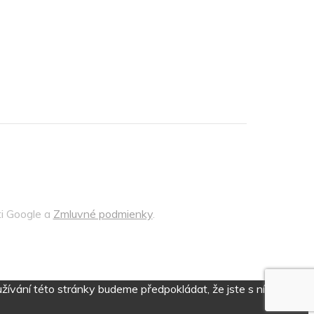
i Google a
Zmluvné podmienky
.
ívání této stránky budeme předpokládat, že jste s ní