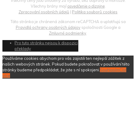
Všechny ceny jsou uváděny za výrobu, bez dopravy a montáže.
Všechny brány mají
osvedčenie o dizajne
.
Zpracování osobních údajů
|
Politika souborů cookies
Táto stránka je chránená zákonom reCAPTCHA a uplatňujú sa
Pravidlá ochrany osobných údajov
spoločnosti Google a
Zmluvné podmienky
.
Pro tuto stránku nejsou k dispozici
překlady
Používáme cookies abychom pro vás zajistili ten nejlepší zážitek z
našich webových stránek. Pokud budete pokračovat v používání této
stránky budeme předpokládat, že jste s ní spokojeni.
Souhlasím
Číst
více